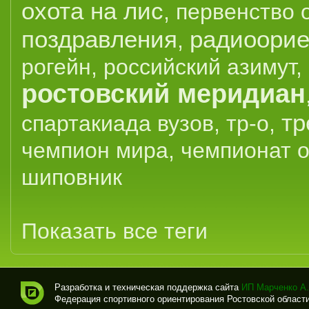
охота на лис
,
первенство 
поздравления
радиоорие
,
рогейн
,
российский азимут
,
ростовский меридиан
тр
спартакиада вузов
,
тр-о
,
чемпион мира
,
чемпионат 
шиповник
Показать все теги
Разработка и техническая поддержка сайта
ИП Марченко А.
Федерация спортивного ориентирования Ростовской области (