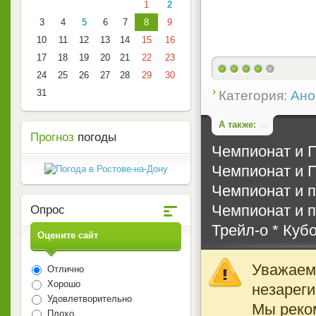
1
2
3
4
5
6
7
8
9
10
11
12
13
14
15
16
17
18
19
20
21
22
23
24
25
26
27
28
29
30
3
31
Категория:
Ано
А также:
Прогноз
погоды
Чемпионат и 
Чемпионат и 
Чемпионат и п
Чемпионат и п
Опрос
Трейл-о * Куб
Оцените сайт
Уважаемы
Отлично
Хорошо
незареги
Удовлетворительно
Мы реко
Плохо